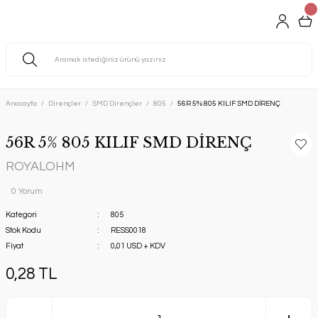
Anasayfa
Dirençler
SMD Dirençler
805
56R 5% 805 KILIF SMD DİRENÇ
56R 5% 805 KILIF SMD DİRENÇ
ROYALOHM
0 Yorum
Kategori
805
Stok Kodu
RESS0018
Fiyat
0,01 USD + KDV
0,28 TL