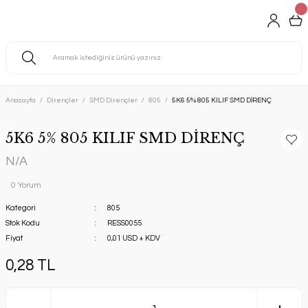
Anasayfa
Dirençler
SMD Dirençler
805
5K6 5% 805 KILIF SMD DİRENÇ
5K6 5% 805 KILIF SMD DİRENÇ
N/A
0 Yorum
Kategori
805
Stok Kodu
RESS0055
Fiyat
0,01 USD + KDV
0,28 TL