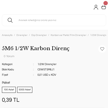
Anasayfa
Dirençler
Dip Dirençler
Karbon ve Metal Film Dirençler
1/2W Dirençler
5M6 1/2W Karbon Direnç
0 Yorum
Kategori
1/2W Dirençler
Stok Kodu
C0W5T5M6J1
Fiyat
0,01 USD + KDV
Paket
100 Adet
5000 Adet
0,39 TL