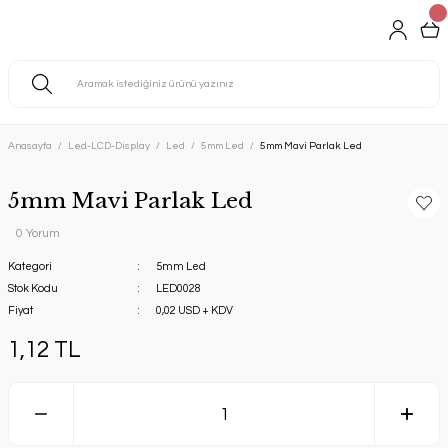
Anasayfa
Led-LCD-Display
Led
5mm Led
5mm Mavi Parlak Led
5mm Mavi Parlak Led
0 Yorum
Kategori
5mm Led
Stok Kodu
LED0028
Fiyat
0,02 USD + KDV
1,12 TL