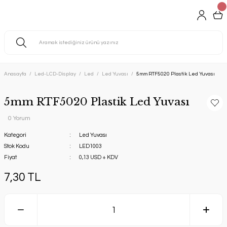
Anasayfa
Led-LCD-Display
Led
Led Yuvası
5mm RTF5020 Plastik Led Yuvası
5mm RTF5020 Plastik Led Yuvası
0 Yorum
Kategori
Led Yuvası
Stok Kodu
LED1003
Fiyat
0,13 USD + KDV
7,30 TL