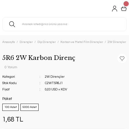
Anasayfa
Dirençler
Dip Dirençler
Karbon ve Metal Film Dirençler
2W Dirençler
5R6 2W Karbon Direnç
0 Yorum
Kategori
2W Dirençler
Stok Kodu
C2WT5R6J1
Fiyat
0,03 USD + KDV
Paket
100 Adet
5000 Adet
1,68 TL