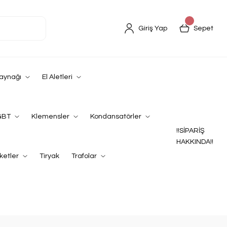
Giriş Yap
Sepet
Kaynağı
El Aletleri
GBT
Klemensler
Kondansatörler
!!SİPARİŞ
HAKKINDA!!
ketler
Tiryak
Trafolar