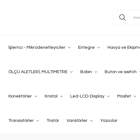
İşlemci - Mikrodenetleyiciler
Entegre
Havya ve Ekipm
ÖLÇÜ ALETLERİ, MULTIMETRE
Bobin
Buton ve switch
Konektörler
Kristal
Led-LCD-Display
Mosfet
Transistörler
Tristör
Varistörler
Yazıcılar