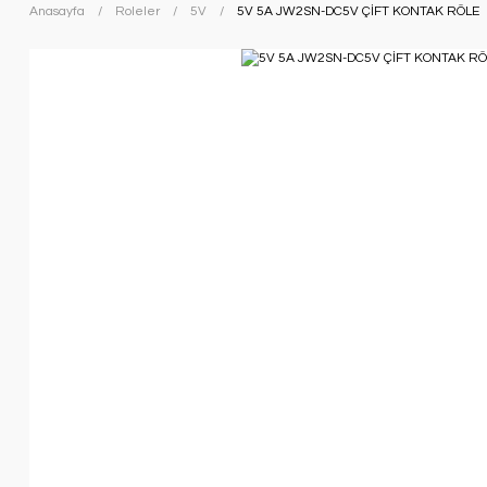
Anasayfa
Roleler
5V
5V 5A JW2SN-DC5V ÇİFT KONTAK RÖLE