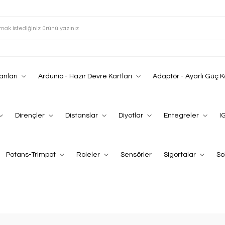
anları
Ardunio - Hazır Devre Kartları
Adaptör - Ayarlı Güç 
Dirençler
Distanslar
Diyotlar
Entegreler
I
Potans-Trimpot
Roleler
Sensörler
Sigortalar
So