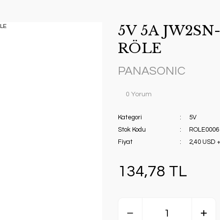
5V 5A JW2SN
RÖLE
PANASONIC
0 Yorum
Kategori
5V
Stok Kodu
ROLE0006
Fiyat
2,40 USD 
134,78 TL