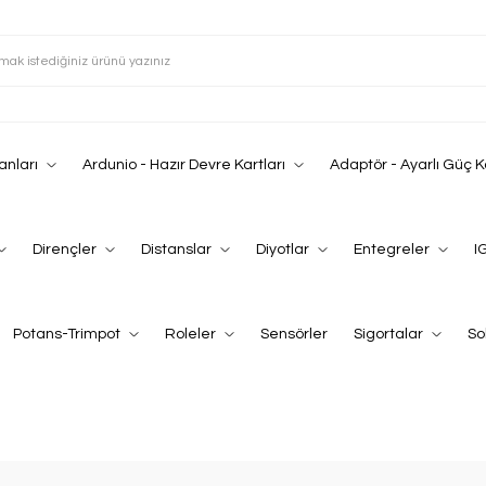
anları
Ardunio - Hazır Devre Kartları
Adaptör - Ayarlı Güç 
Dirençler
Distanslar
Diyotlar
Entegreler
I
Potans-Trimpot
Roleler
Sensörler
Sigortalar
So