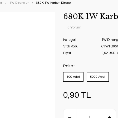
er
1W Dirençler
680K 1W Karbon Direnç
680K 1W Karb
0 Yorum
Kategori
1W Direnç
Stok Kodu
C1WT680K
Fiyat
0,02 USD 
Paket
100 Adet
5000 Adet
0,90 TL