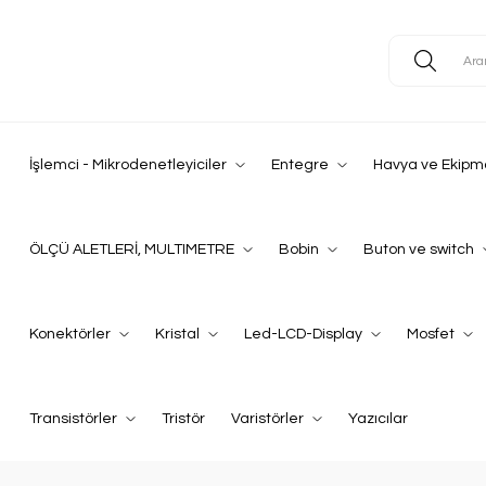
İşlemci - Mikrodenetleyiciler
Entegre
Havya ve Ekipm
ÖLÇÜ ALETLERİ, MULTIMETRE
Bobin
Buton ve switch
Konektörler
Kristal
Led-LCD-Display
Mosfet
Transistörler
Tristör
Varistörler
Yazıcılar