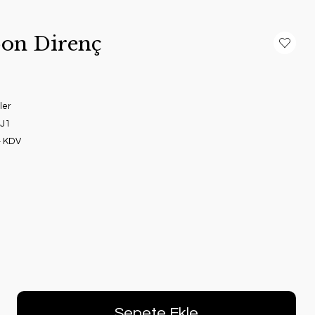
on Direnç
ler
J1
+ KDV
Sepete Ekle