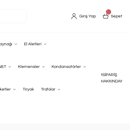
Giriş Yap
Sepet
Kaynağı
El Aletleri
GBT
Klemensler
Kondansatörler
!!SİPARİŞ
HAKKINDA!!
ketler
Tiryak
Trafolar