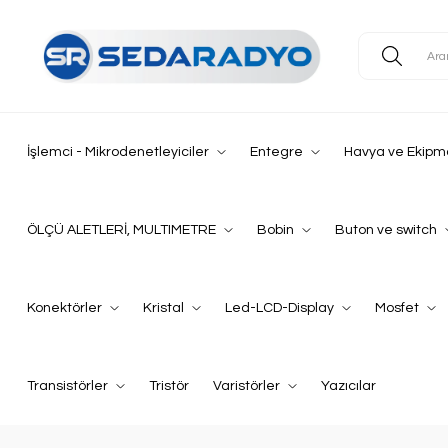
İşlemci - Mikrodenetleyiciler
Entegre
Havya ve Ekipm
ÖLÇÜ ALETLERİ, MULTIMETRE
Bobin
Buton ve switch
Konektörler
Kristal
Led-LCD-Display
Mosfet
Transistörler
Tristör
Varistörler
Yazıcılar