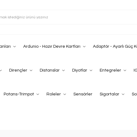
anları
Ardunio - Hazır Devre Kartları
Adaptör - Ayarlı Güç 
Dirençler
Distanslar
Diyotlar
Entegreler
I
Potans-Trimpot
Roleler
Sensörler
Sigortalar
So