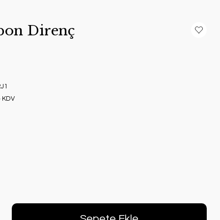
bon Direnç
J1
+ KDV
Sepete Ekle