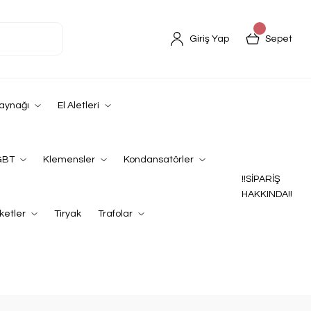
Giriş Yap
Sepet
Kaynağı
El Aletleri
GBT
Klemensler
Kondansatörler
!!SİPARİŞ
HAKKINDA!!
ketler
Tiryak
Trafolar