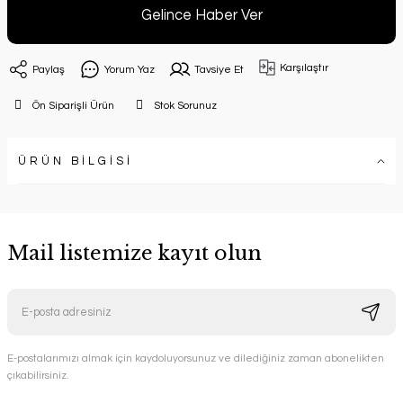
Gelince Haber Ver
Karşılaştır
Paylaş
Yorum Yaz
Tavsiye Et
Ön Siparişli Ürün
Stok Sorunuz
ÜRÜN BİLGİSİ
Mail listemize kayıt olun
E-postalarımızı almak için kaydoluyorsunuz ve dilediğiniz zaman abonelikten
çıkabilirsiniz.