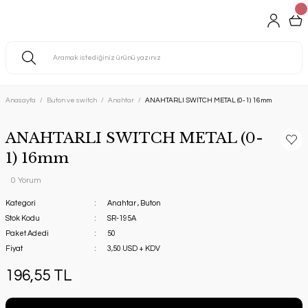
Anasayfa
Buton ve switch
Anahtar
ANAHTARLI SWITCH METAL (0-1) 16mm
ANAHTARLI SWITCH METAL (0-
1) 16mm
0 Yorum
Kategori
Anahtar
,
Buton
Stok Kodu
SR-195A
Paket Adedi
50
Fiyat
3,50 USD + KDV
196,55 TL