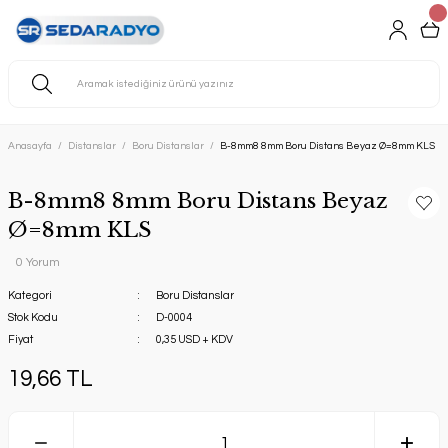
Anasayfa
Distanslar
Boru Distanslar
B-8mm8 8mm Boru Distans Beyaz Ø=8mm KLS
B-8mm8 8mm Boru Distans Beyaz
Ø=8mm KLS
0 Yorum
Kategori
Boru Distanslar
Stok Kodu
D-0004
Fiyat
0,35 USD + KDV
19,66 TL