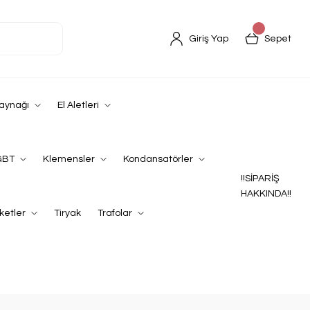
Giriş Yap
Sepet
Kaynağı
El Aletleri
GBT
Klemensler
Kondansatörler
!!SİPARİŞ
HAKKINDA!!
ketler
Tiryak
Trafolar