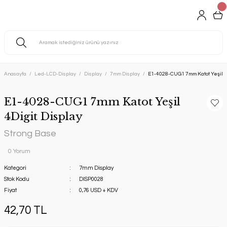
Anasayfa
Led-LCD-Display
Display
7mm Display
E1-4028-CUG1 7mm Katot Yeşil 4D
E1-4028-CUG1 7mm Katot Yeşil
4Digit Display
Strong Base
0 Yorum
Kategori
7mm Display
Stok Kodu
DISP0028
Fiyat
0,76 USD + KDV
42,70 TL