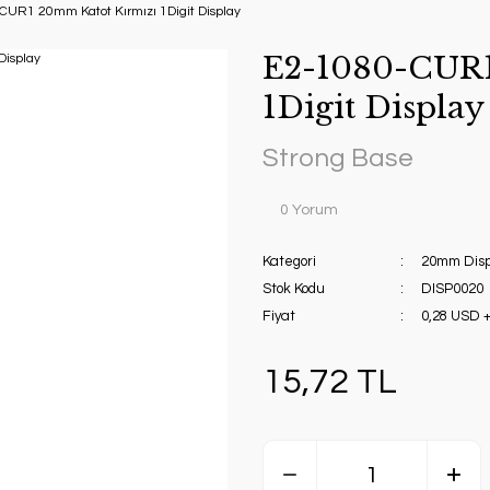
CUR1 20mm Katot Kırmızı 1Digit Display
E2-1080-CUR1
1Digit Display
Strong Base
0 Yorum
Kategori
20mm Disp
Stok Kodu
DISP0020
Fiyat
0,28 USD 
15,72 TL