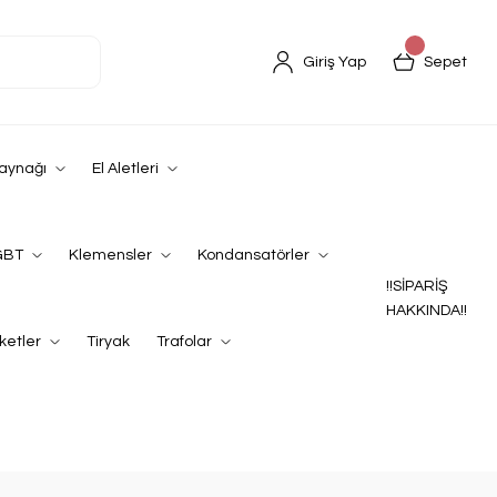
Giriş Yap
Sepet
Kaynağı
El Aletleri
GBT
Klemensler
Kondansatörler
!!SİPARİŞ
HAKKINDA!!
ketler
Tiryak
Trafolar