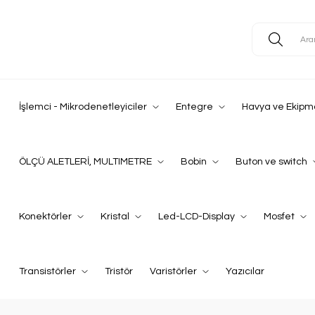
İşlemci - Mikrodenetleyiciler
Entegre
Havya ve Ekipm
ÖLÇÜ ALETLERİ, MULTIMETRE
Bobin
Buton ve switch
Konektörler
Kristal
Led-LCD-Display
Mosfet
Transistörler
Tristör
Varistörler
Yazıcılar