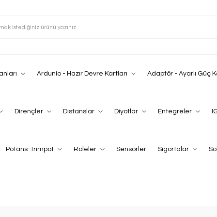
anları
Ardunio - Hazır Devre Kartları
Adaptör - Ayarlı Güç 
Dirençler
Distanslar
Diyotlar
Entegreler
I
Potans-Trimpot
Roleler
Sensörler
Sigortalar
So