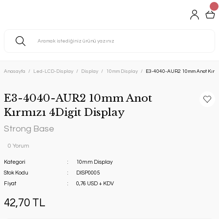
Anasayfa
Led-LCD-Display
Display
10mm Display
E3-4040-AUR2 10mm Anot Kırmız
E3-4040-AUR2 10mm Anot
Kırmızı 4Digit Display
Strong Base
0 Yorum
Kategori
10mm Display
Stok Kodu
DISP0005
Fiyat
0,76 USD + KDV
42,70 TL