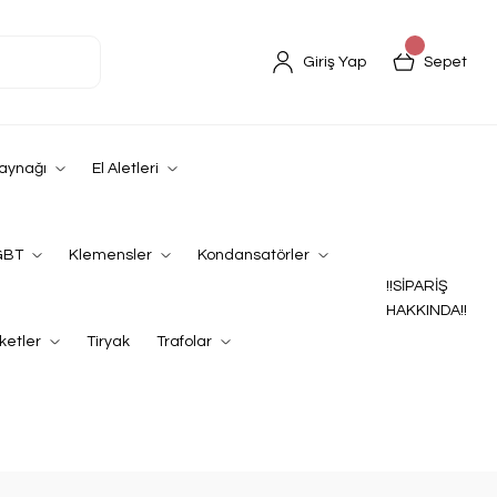
Giriş Yap
Sepet
Kaynağı
El Aletleri
GBT
Klemensler
Kondansatörler
!!SİPARİŞ
HAKKINDA!!
ketler
Tiryak
Trafolar