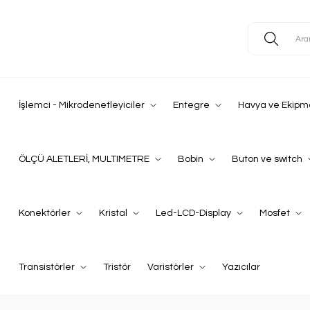
İşlemci - Mikrodenetleyiciler
Entegre
Havya ve Ekipm
ÖLÇÜ ALETLERİ, MULTIMETRE
Bobin
Buton ve switch
Konektörler
Kristal
Led-LCD-Display
Mosfet
Transistörler
Tristör
Varistörler
Yazıcılar