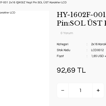
F-001 2x16 IŞIKSIZ Yeşil Pin:SOL ÜST Karakter LCD
HY-1602F-001 
Pin:SOL ÜST 
0 Yorum
Kategori
2x16 Kara
Stok Kodu
LCD0012
Fiyat
1,65 USD 
92,69 TL