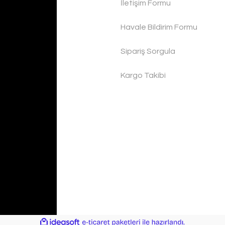
İletişim Formu
Havale Bildirim Formu
Sipariş Sorgula
Kargo Takibi
ile
ideasoft
e-