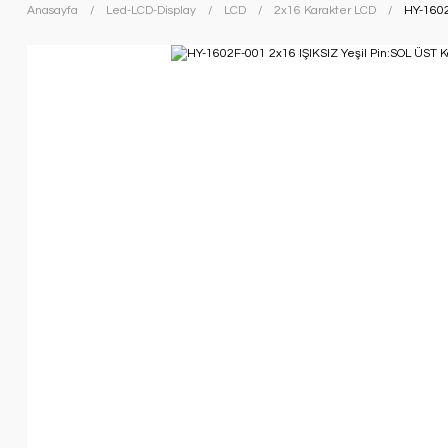
Anasayfa
Led-LCD-Display
LCD
2x16 Karakter LCD
HY-1602