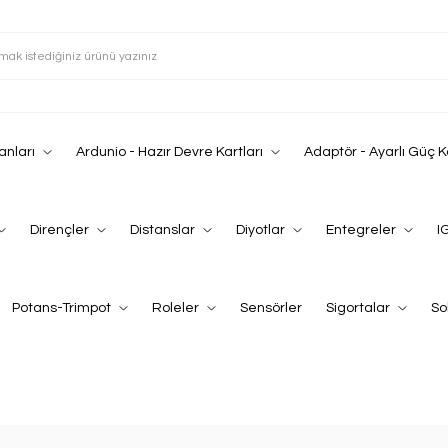
anları
Ardunio - Hazır Devre Kartları
Adaptör - Ayarlı Güç 
Dirençler
Distanslar
Diyotlar
Entegreler
I
Potans-Trimpot
Roleler
Sensörler
Sigortalar
So