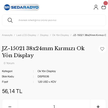
Anasayfa
Led-LCD-Display
Display
Ok Yön Display
JZ-15021 38x24mm Kırmızı Ok 
JZ-15021 38x24mm Kırmızı Ok
Yön Display
0 Yorum
Kategori
Ok Yön Display
Stok Kodu
DISP0036
Fiyat
1,00 USD + KDV
56,14 TL