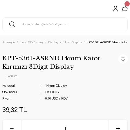
Anasayfa
Led-LCD-Display
Display
14mm Display
KPT-5361-ASRND 14mm Katot Kır
KPT-5361-ASRND 14mm Katot
Kırmızı 3Digit Display
0 Yorum
Kategori
14mm Display
Stok Kodu
DISP0017
Fiyat
0,70 USD + KDV
39,32 TL