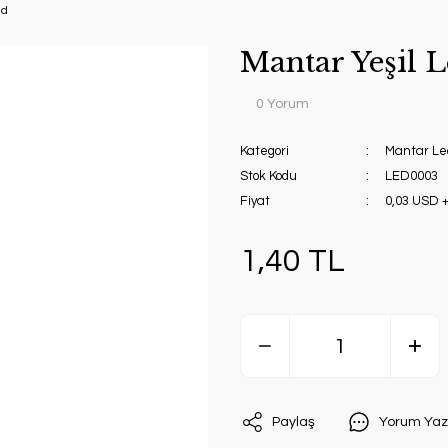
ed
Mantar Yeşil 
0 Yorum
Kategori
Mantar Le
Stok Kodu
LED0003
Fiyat
0,03 USD 
1,40 TL
Paylaş
Yorum Yaz