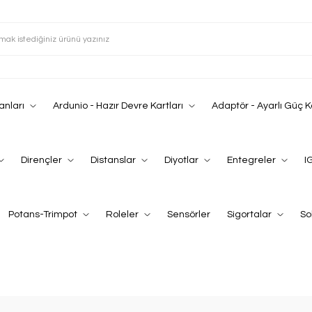
anları
Ardunio - Hazır Devre Kartları
Adaptör - Ayarlı Güç 
Dirençler
Distanslar
Diyotlar
Entegreler
I
Potans-Trimpot
Roleler
Sensörler
Sigortalar
So