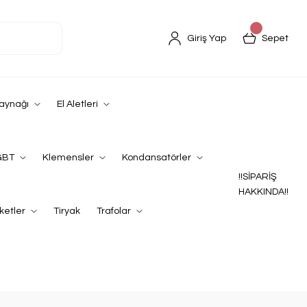
Giriş Yap
Sepet
Kaynağı
El Aletleri
GBT
Klemensler
Kondansatörler
!!SİPARİŞ
HAKKINDA!!
ketler
Tiryak
Trafolar