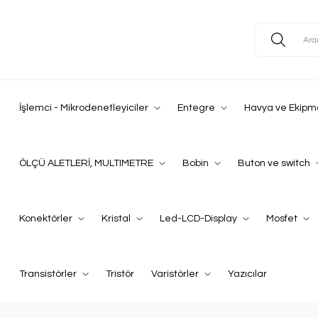
İşlemci - Mikrodenetleyiciler
Entegre
Havya ve Ekipm
ÖLÇÜ ALETLERİ, MULTIMETRE
Bobin
Buton ve switch
Konektörler
Kristal
Led-LCD-Display
Mosfet
Transistörler
Tristör
Varistörler
Yazıcılar