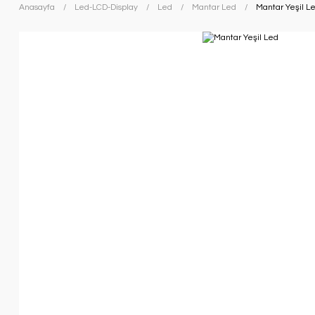
Anasayfa
Led-LCD-Display
Led
Mantar Led
Mantar Yeşil L