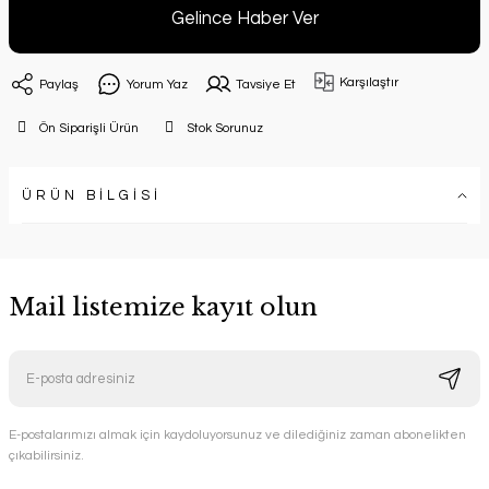
Gelince Haber Ver
Karşılaştır
Paylaş
Yorum Yaz
Tavsiye Et
Ön Siparişli Ürün
Stok Sorunuz
ÜRÜN BİLGİSİ
Mail listemize kayıt olun
E-postalarımızı almak için kaydoluyorsunuz ve dilediğiniz zaman abonelikten
çıkabilirsiniz.