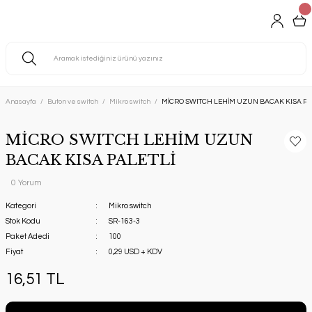
Anasayfa
Buton ve switch
Mikro switch
MİCRO SWITCH LEHİM UZUN BACAK KISA PA
MİCRO SWITCH LEHİM UZUN
BACAK KISA PALETLİ
0 Yorum
Kategori
Mikro switch
Stok Kodu
SR-163-3
Paket Adedi
100
Fiyat
0,29 USD + KDV
16,51 TL