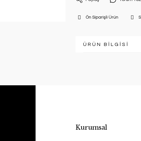
Ön Siparişli Ürün
S
ÜRÜN BİLGİSİ
Kurumsal