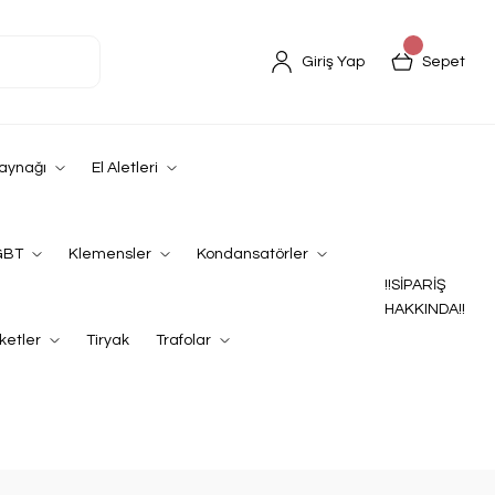
Giriş Yap
Sepet
Kaynağı
El Aletleri
GBT
Klemensler
Kondansatörler
!!SİPARİŞ
HAKKINDA!!
ketler
Tiryak
Trafolar