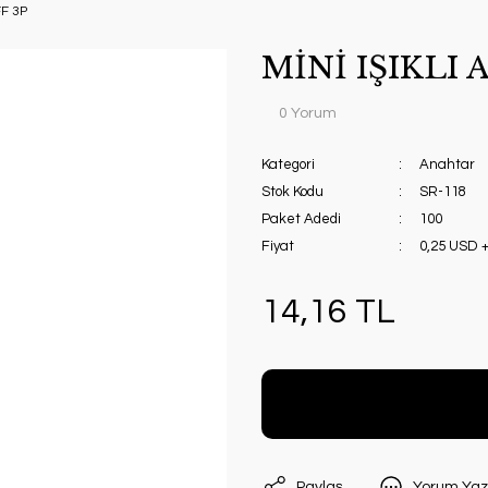
FF 3P
MİNİ IŞIKLI
0 Yorum
Kategori
Anahtar
Stok Kodu
SR-118
Paket Adedi
100
Fiyat
0,25 USD 
14,16 TL
Paylaş
Yorum Yaz