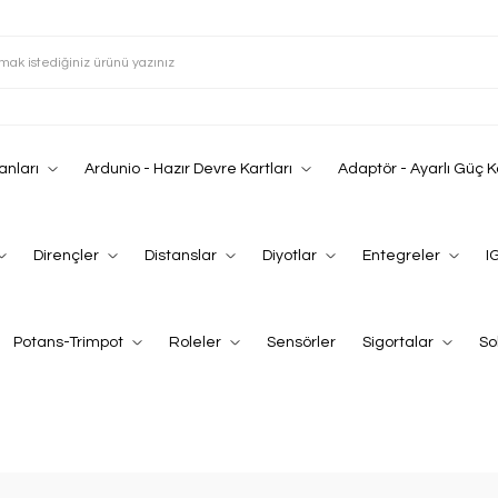
anları
Ardunio - Hazır Devre Kartları
Adaptör - Ayarlı Güç 
Dirençler
Distanslar
Diyotlar
Entegreler
I
Potans-Trimpot
Roleler
Sensörler
Sigortalar
So