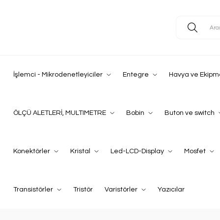
İşlemci - Mikrodenetleyiciler
Entegre
Havya ve Ekipm
ÖLÇÜ ALETLERİ, MULTIMETRE
Bobin
Buton ve switch
Konektörler
Kristal
Led-LCD-Display
Mosfet
Transistörler
Tristör
Varistörler
Yazıcılar