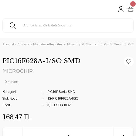
Anasayfa
İşlemci - Mikrodenetleyiciler
Microchip PIC Serileri
Pic16F Serisi
PIC16
PIC16F628A-I/SO SMD
MICROCHIP
0 Yorum
Kategori
PIC16F Serisi SMD
Stok Kodu
1S-PIC16F628A-I/SO
Fiyat
3,00 USD + KDV
168,47 TL