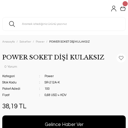
Anasayfa
Soketler
Power
POWER SOKET DİŞİ KULAKSIZ
POWER SOKET DİŞİ KULAKSIZ
0 Yorum
Kategori
Power
Stok Kodu
SR-212A-K
Paket Adedi
100
Fiyat
0,68 USD + KDV
38,19 TL
Gelince Haber Ver