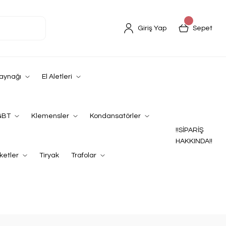
Giriş Yap
Sepet
Kaynağı
El Aletleri
GBT
Klemensler
Kondansatörler
!!SİPARİŞ
HAKKINDA!!
ketler
Tiryak
Trafolar