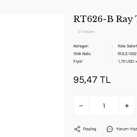
RT626-B Ray T
0 Yorum
Kategori
Role Soket
Stok Kodu
ROLE1002
Fiyat
1,70 USD 
95,47 TL
Paylaş
Yorum Yaz