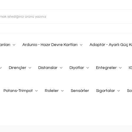
anları
Ardunio - Hazır Devre Kartları
Adaptör - Ayarlı Güç 
Dirençler
Distanslar
Diyotlar
Entegreler
I
Potans-Trimpot
Roleler
Sensörler
Sigortalar
So