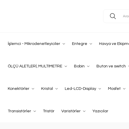
İşlemci - Mikrodenetleyiciler
Entegre
Havya ve Ekipm
ÖLÇÜ ALETLERİ, MULTIMETRE
Bobin
Buton ve switch
Konektörler
Kristal
Led-LCD-Display
Mosfet
Transistörler
Tristör
Varistörler
Yazıcılar