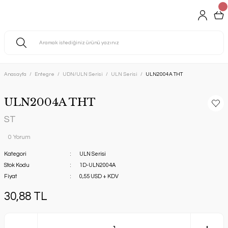
Anasayfa
Entegre
UDN/ULN Serisi
ULN Serisi
ULN2004A THT
ULN2004A THT
ST
0 Yorum
Kategori
ULN Serisi
Stok Kodu
1D-ULN2004A
Fiyat
0,55 USD + KDV
30,88 TL