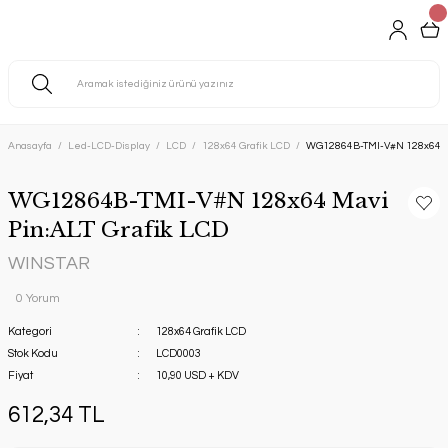
Anasayfa
Led-LCD-Display
LCD
128x64 Grafik LCD
WG12864B-TMI-V#N 128x64 Ma
WG12864B-TMI-V#N 128x64 Mavi
Pin:ALT Grafik LCD
WINSTAR
0 Yorum
Kategori
128x64 Grafik LCD
Stok Kodu
LCD0003
Fiyat
10,90 USD + KDV
612,34 TL