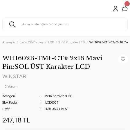
Anasayfa
Led-LCD-Display
LCD
2x16 Karakter LCD
WH1602B-TMI-CT# 2x16 Mavi 
WH1602B-TMI-CT# 2x16 Mavi
Pin:SOL ÜST Karakter LCD
WINSTAR
0 Yorum
Kategori
2x16 Karakter LCD
Stok Kodu
LCD0007
Fiyat
4,40 USD + KDV
247,18 TL